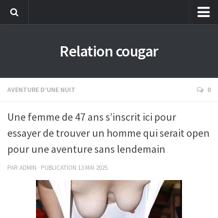
Aventure d’une nuit
Relation cougar
Grande expérience
Première fois
Réaliser un fantasme
AVENTURE D’UNE NUIT
0
Expérience virtuelle
Une femme de 47 ans s’inscrit ici pour
Rencontre suivie
essayer de trouver un homme qui serait open
Webcam d’une cougar
pour une aventure sans lendemain
PAR
ADMIN
· PUBLICATION
13 MAI 2025